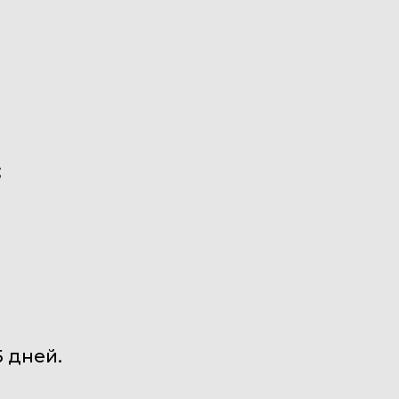
;
 дней.